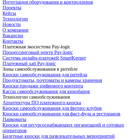
Интеграция оборудования и контроллеров
Проекты
Кейсы
Технологии
Новости
О компании
Вакансии
Контакты
Платежная экосистема Pay‑logic
Процессинговый центр Pay‑logic
Система онлайн‑платежей SmartKeeper
Платежный хаб Pay‑logic
Зоны самообслуживания в ритейле
Киоски самообслуживания для ритейла
Продуктоматы, почтоматы и камеры хранения
Киоски продажи цифрового контента
Кассы самообслуживания для кинобаров
Технологии самообслуживания
Архитектура ПО платежного киоска
Киоски самообслуживания для фитнес-клубов
Киоски самообслуживания для фаст-фуда и ресторанов
Паркоматы
Киоски для ресурсоснабжающих организаций и сотовых
операторов
Билетные киоски для развлекательных мероприятий