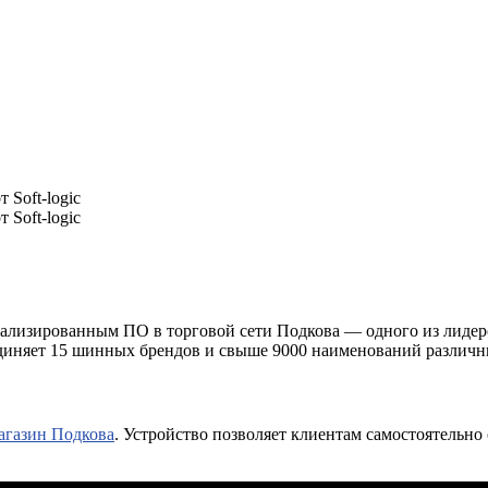
 Soft-logic
 Soft-logic
иализированным ПО в торговой сети Подкова — одного из лиде
диняет 15 шинных брендов и свыше 9000 наименований различн
агазин Подкова
. Устройство позволяет клиентам самостоятельно 