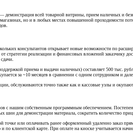
— демонстрация всей товарной витрины, прием наличных и безн
 магазинах, но и в любых местах повышенной проходимости по
дов.
кольких консультантов открывает новые возможности по расшир
и от стратегии реализации и финансовых вложений заказчику д
 сдачи.
оддержкой приема и выдачи наличных) составляет 500 тыс. рубле
окупается за ~10 месяцев в сравнении с одним сотрудником и дал
ации, обслуживаются точно также как и кассовые узлы и окупают
ров с нашим собственным программным обеспечением. Постепенн
ых шин для демонстрации материала, сократить количество прице
вой точке или оплачивать ранее оформленный удаленно заказ пр
о и по клиентской карте. При оплате на киоске учитывается начи