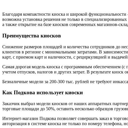
Благодаря компактности киоска и широкой функциональности 
возможна установка решения не только в специализированных
а также открытие на базе киосков современных магазинов-скла
Преимущества киосков
Снижение размеров площадей и количества сотрудников до нес
клиентов в регионе с минимальными затратами. В зависимост
карт, с приемом карт и наличности, с рециркуляцией и выдачей
Самая дорогая модель киоска с программным обеспечением (с п
учетом отпусков, налогов и других затрат. В результате киоск 
Безналичные модели за 200-300 тыс. рублей не требуют инкасс
Как Подкова использует киоски
Заказчик выбрал модели киосков от наших аппаратных партне
торговые площади до 50%, оставить несколько образцов грузов
Интернет-магазин Подкова позволяет совершать заказ в торго
авторизация в системе киоска не только по номеру телефона, н