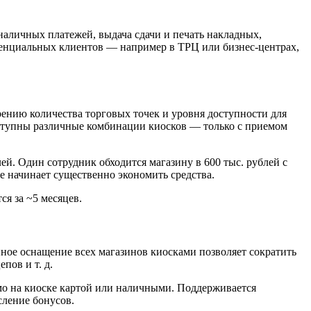
аличных платежей, выдача сдачи и печать накладных,
тенциальных клиентов — например в ТРЦ или бизнес-центрах,
ению количества торговых точек и уровня доступности для
оступны различные комбинации киосков — только с приемом
й. Один сотрудник обходится магазину в 600 тыс. рублей с
ее начинает существенно экономить средства.
ся за ~5 месяцев.
ое оснащение всех магазинов киосками позволяет сократить
пов и т. д.
ямо на киоске картой или наличными. Поддерживается
сление бонусов.